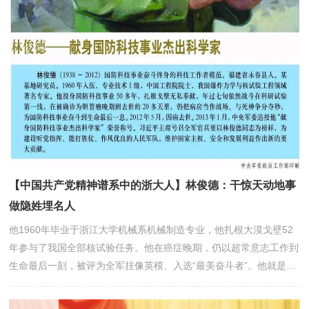
【中国共产党精神谱系中的浙大人】林俊德：干惊天动地事
做隐姓埋名人
他1960年毕业于浙江大学机械系机械制造专业，他扎根大漠戈壁52
年参与了我国全部核试验任务。他在癌症晚期，仍以超常意志工作到
生命最后一刻，被评为全军挂像英模、入选“最美奋斗者”。他就是浙
江大学校友林俊德院士。赤脚上浙大1955年，17岁的林俊德从福建
永春大山中走出，“打着赤脚”考上了浙江大学机械系。上学的路费是