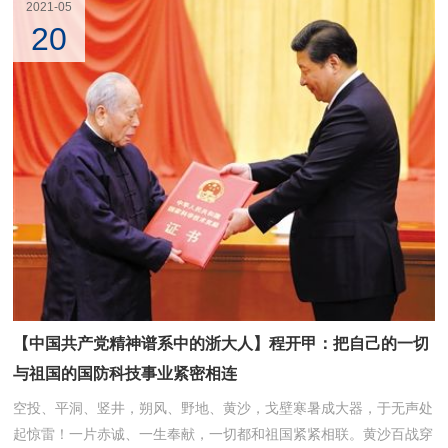
2021-05
信用社的借贷、学校的补助。因为家里实在贫困，上了5年大学他没
20
回过一次家，读大学的费用全靠政府发放的助学金。他在学校如饥似
渴地学习，希望有一天可以报答帮助过他的人。1958年，还是大三
学生的林俊德和同学张文斌被安排攻克研制液压...
【中国共产党精神谱系中的浙大人】程开甲：把自己的一切
与祖国的国防科技事业紧密相连
空投、平洞、竖井，朔风、野地、黄沙，戈壁寒暑成大器，于无声处
起惊雷！一片赤诚、一生奉献，一切都和祖国紧紧相联。黄沙百战穿