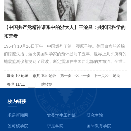
【中国共产党精神谱系中的浙大人】王淦昌：共和国科学的
拓荒者
1964年10月16日下午，中国爆炸了第一颗原子弹。美国白宫的首脑
们惊慌失措，这比美国科学家的预计提前了五年。世界上几乎所有的
地震监测仪都测到了震波，断定震源在中国西北部的罗布泊。全世界
都在猜测中国人，世界物理学界想到了他——王淦昌。王淦昌是什么
每页
10
记录
总共
105
记录
第一页
<<上一页
下一页>>
尾页
样的中国人？是谁在当代中国创造了伟大的科学奇迹？他们不明白，
要了解王淦昌，就如同了解中华民族自强不息的英雄史诗，祖国的苦
页码
11
/
11
跳转到
难和不屈的民族气概铸就了我国物理学界的一大尊师。
校内链接
求是新闻网
党委学生工作部
研究生院
竺可桢学院
求是学院
国际教育学院