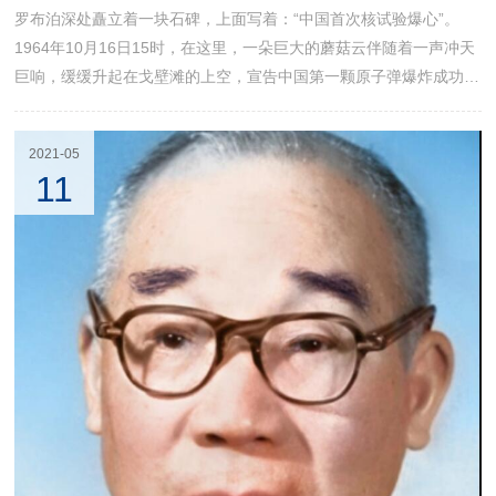
罗布泊深处矗立着一块石碑，上面写着：“中国首次核试验爆心”。
1964年10月16日15时，在这里，一朵巨大的蘑菇云伴随着一声冲天
巨响，缓缓升起在戈壁滩的上空，宣告中国第一颗原子弹爆炸成功。
继美国、前苏联、英国、法国之后，中国成为世界上第五个拥有核武
器的国家，打破了超级大国的核垄断。这一天，恰好是钱三强51岁
2021-05
生日，他魂牵心系的原子梦终告实现。全世界从此记住了一个名字：
11
钱三强。 “学以致用，报效祖国”1937年夏秋之交，在卢沟桥的炮声
响起之际，24岁的钱三强以报国之志远赴欧洲，进入世界上原子核
科学研究最先进的机构之一巴黎大学居...