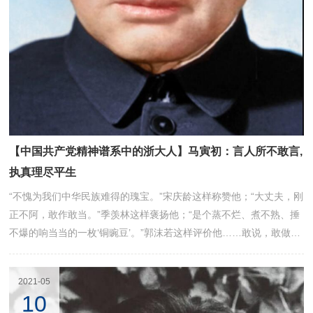
【中国共产党精神谱系中的浙大人】马寅初：言人所不敢言,
执真理尽平生
“不愧为我们中华民族难得的瑰宝。”宋庆龄这样称赞他；“大丈夫，刚
正不阿，敢作敢当。”季羡林这样褒扬他；“是个蒸不烂、煮不熟、捶
不爆的响当当的一枚‘铜豌豆’。”郭沫若这样评价他……敢说，敢做，
敢笑，敢怒，他就是新中国成立后浙江大学的首任校长——马寅初，
我国著名的经济学家、教育家和人口学家，享有当代“中国人口学第
2021-05
一人”之誉。
10