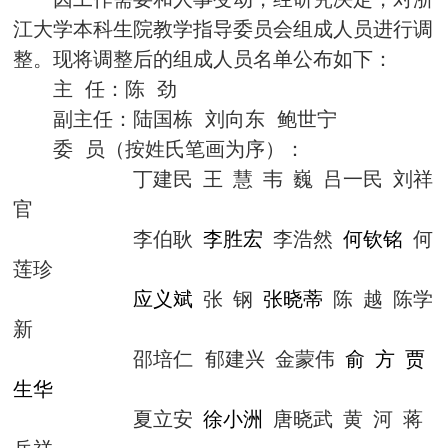
江大学本科生院教学指导委员会组成人员进行调
整。现将调整后的组成人员名单公布如下：
主
任：陈
劲
副主任：陆国栋
刘向东
鲍世宁
委
员（按姓氏笔画为序）：
丁建民
王
慧
韦
巍
吕一民
刘祥
官
李伯耿
李胜宏
李浩然
何钦铭
何
莲珍
应义斌
张
钢
张晓蒂
陈
越
陈学
新
邵培仁
郁建兴
金蒙伟
俞
方
贾
生华
夏立安
徐小洲
唐晓武
黄
河
蒋