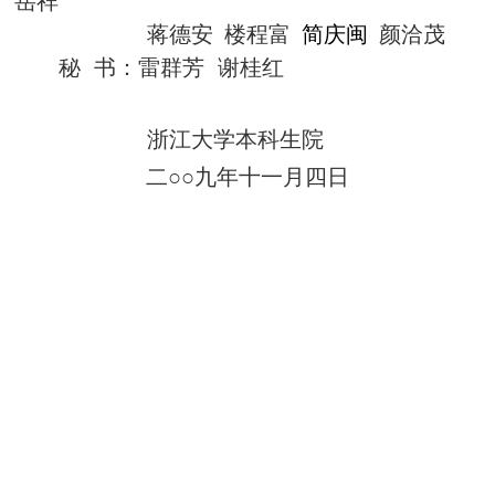
岳祥
蒋德安
楼程富
简庆闽
颜洽茂
秘
书：雷群芳
谢桂红
浙江大学本科生院
二○○九年十一月四日