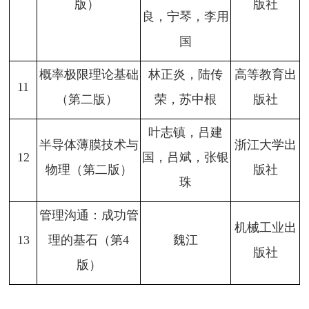
版）
版社
良，宁琴，李用
国
概率极限理论基础
林正炎，陆传
高等教育出
11
（第二版）
荣，苏中根
版社
叶志镇，吕建
半导体薄膜技术与
浙江大学出
12
国，吕斌，张银
物理（第二版）
版社
珠
管理沟通：成功管
机械工业出
13
理的基石（第4
魏江
版社
版）