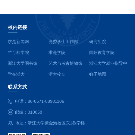
校内链接
求是新闻网
党委学生工作部
研究生院
竺可桢学院
求是学院
国际教育学院
浙江大学图书馆
艺术与考古博物馆
浙江大学就业指导中
学在浙大
浙大校友
心
电子地图
联系方式
电话：
86-0571-88981106
邮编：
310058
地址：
浙江大学紫金港校区东1教学楼