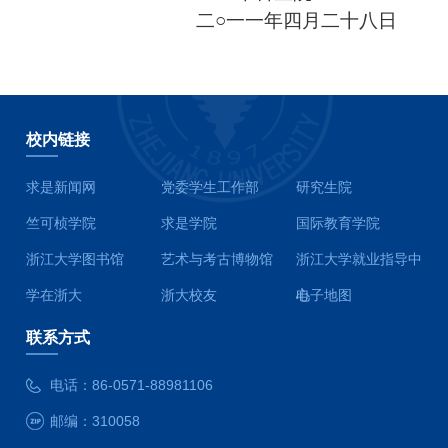
二○一一年四月二十八日
校内链接
求是新闻网
党委学生工作部
研究生院
竺可桢学院
求是学院
国际教育学院
浙江大学图书馆
艺术与考古博物馆
浙江大学就业指导中
学在浙大
浙大校友
心
电子地图
联系方式
电话：
86-0571-88981106
邮编：
310058