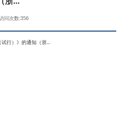
浙...
访问次数:
356
行）》的通知（浙...