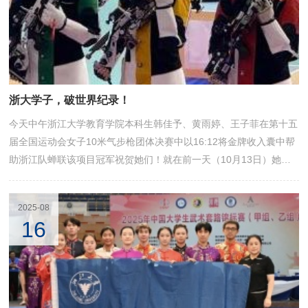
浙大学子，破世界纪录！
今天中午浙江大学教育学院本科生韩佳予、黄雨婷、王子菲在第十五
届全国运动会女子10米气步枪团体决赛中以16:12将金牌收入囊中帮
助浙江队蝉联该项目冠军祝贺她们！就在前一天（10月13日）她们
在第十五届全国运动会女子10米气步枪资格赛中打出1903.6环的总
成绩打破团体世界记录！带着全新的起点，继续出发
2025-08
16