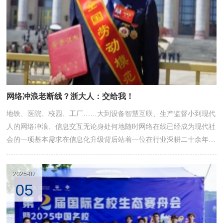
网络冲浪老断线？浙大人：交给我！
地铁、医院、校园、工厂……大到设备智慧互联、生产监督小到现代
人的网络冲浪、信息交互无论身处何地随时网络在线已经成为现代社
会的一项基本需求在信息化升级背后站着一位在行业深耕二十余年的
浙江大学2005届校友“全国劳动模范”黄赞他以挖“真需求”、办“真问
题”的匠心为关键设备国产化引领无线通讯行业标准诠释了浙大精神
2025-07
的时代内涵
05