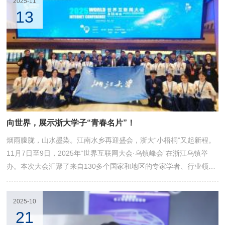
2025-11
伴、和中国同行，加强研究阐释，向世界介绍真实、立体、全面的中
13
国，当好融通中外文明的使者，为推动构建人类命运共同体贡献智慧
和力量。
向世界，展示浙大学子“青春名片”！
烟雨朦胧，山水墨染。江南水乡再迎盛会，浙大“小梧桐”又起新程。
11月7日至9日，2025年“世界互联网大会·乌镇峰会”在浙江乌镇举
办。本次大会汇聚了来自130多个国家和地区的专家学者、行业领袖
与青年代表，共绘数字时代新蓝图。在这场举世瞩目的盛事中，浙江
大学“小梧桐”志愿者再次集结。自2014年首届世界互联网大会乌镇峰
2025-10
会举办以来，浙江大学已连续12年选派优秀学子投身到大会服务
21
中。今年，经过层层选拔，一支由30名来自不同学科背景、涵盖本