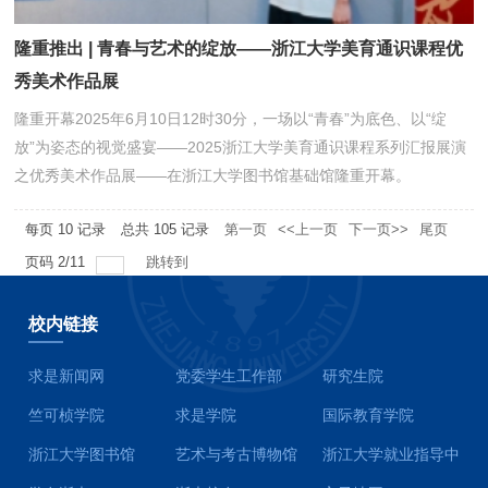
隆重推出 | 青春与艺术的绽放——浙江大学美育通识课程优
秀美术作品展
隆重开幕2025年6月10日12时30分，一场以“青春”为底色、以“绽
放”为姿态的视觉盛宴——2025浙江大学美育通识课程系列汇报展演
之优秀美术作品展——在浙江大学图书馆基础馆隆重开幕。
每页
10
记录
总共
105
记录
第一页
<<上一页
下一页>>
尾页
页码
2
/
11
跳转到
校内链接
求是新闻网
党委学生工作部
研究生院
竺可桢学院
求是学院
国际教育学院
浙江大学图书馆
艺术与考古博物馆
浙江大学就业指导中