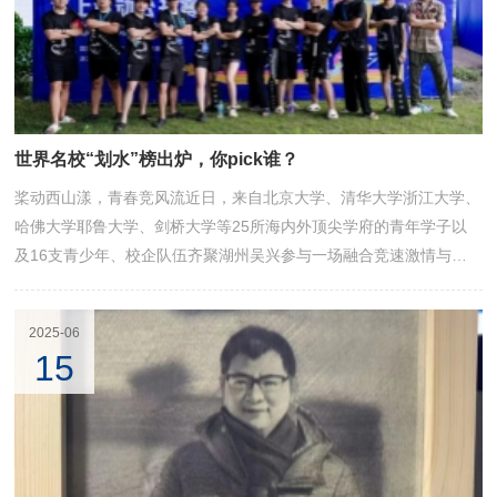
世界名校“划水”榜出炉，你pick谁？
桨动西山漾，青春竞风流近日，来自北京大学、清华大学浙江大学、
哈佛大学耶鲁大学、剑桥大学等25所海内外顶尖学府的青年学子以
及16支青少年、校企队伍齐聚湖州吴兴参与一场融合竞速激情与多
元文化魅力的水上盛会——由浙江大学主办的第二届国际名校生态赛
舟会暨2025中国名校水上运动公开赛
2025-06
15