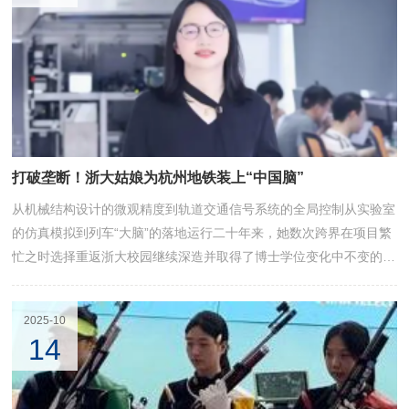
硕博学生的“小梧桐”队伍组建而成。他们在重要嘉宾联络组的岗位上
践行“求是创新”的校训，用行动诠释“奉献、...
打破垄断！浙大姑娘为杭州地铁装上“中国脑”
从机械结构设计的微观精度到轨道交通信号系统的全局控制从实验室
的仿真模拟到列车“大脑”的落地运行二十年来，她数次跨界在项目繁
忙之时选择重返浙大校园继续深造并取得了博士学位变化中不变的是
她对专业的专注与热爱 她就是浙江大学2022届博士校友刘丹丹她带
着一丝不苟精益求精的工匠精神在自己所处的每个领域铸就卓越
2025-10
14