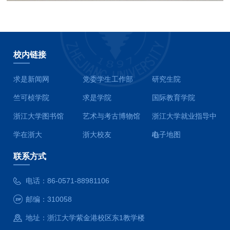
校内链接
求是新闻网
党委学生工作部
研究生院
竺可桢学院
求是学院
国际教育学院
浙江大学图书馆
艺术与考古博物馆
浙江大学就业指导中
学在浙大
浙大校友
心
电子地图
联系方式
电话：
86-0571-88981106
邮编：
310058
地址：
浙江大学紫金港校区东1教学楼