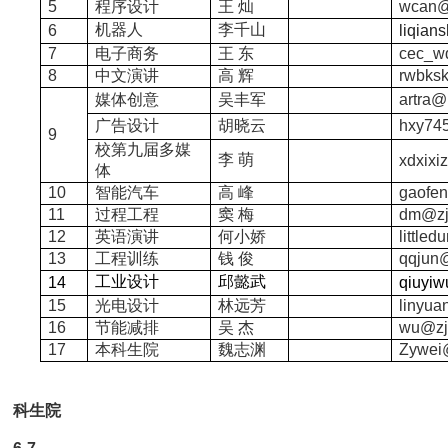
5
程序设计
王 灿
wcan@
机器人
李千山
6
liqian
7
电子商务
王 东
cec_w
8
中文演讲
高 辉
rwbks
媒体创意
吴丰军
artra
广告设计
胡晓云
hxy74
9
校第九届多媒
李 萌
xdxixi
体
10
智能汽车
高 峰
gaofen
11
过程工程
窦 梅
dm@zj
12
英语演讲
何小娇
little
13
工程训练
钱 俊
qqjun@
工业设计
邱懿武
14
qiuyi
15
光电设计
林远芳
linyua
16
节能减排
吴 杰
wu@zj
17
本科生院
魏志渊
Zywei
科生院