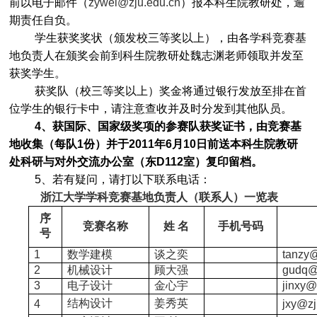
前以电子邮件（
zywei@zju.edu.cn
）报本科生院教研处，逾
期责任自负。
学生获奖奖状（颁发校三等奖以上），由各学科竞赛基
地负责人在颁奖会前到科生院教研处魏志渊老师领取并发至
获奖学生。
获奖队（校三等奖以上）奖金将通过银行发放至排在首
位学生的银行卡中，请注意查收并及时分发到其他队员。
4
、获国际、国家级奖项的参赛队获奖证书，由竞赛基
地收集（每队1份）并于2011年6月10日前送本科生院教研
处科研与对外交流办公室（东D112室）复印留档。
5
、若有疑问，请打以下联系电话：
浙江大学学科竞赛基地负责人（联系人）一览表
序
竞赛名称
姓
名
手机号码
号
1
数学建模
谈之奕
tanzy@
2
机械设计
顾大强
gudq@
3
电子设计
金心宇
jinxy@
结构设计
姜秀英
4
jxy@zj