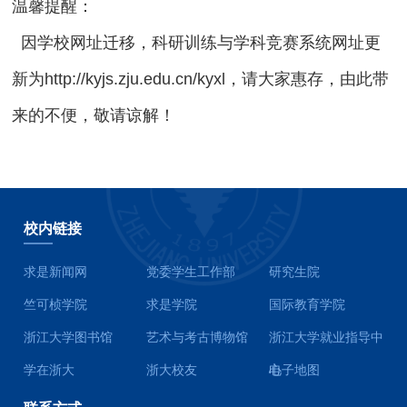
温馨提醒：
因学校网址迁移，科研训练与学科竞赛系统网址更
新为http://kyjs.zju.edu.cn/kyxl，请大家惠存，由此带
来的不便，敬请谅解！
校内链接
求是新闻网
党委学生工作部
研究生院
竺可桢学院
求是学院
国际教育学院
浙江大学图书馆
艺术与考古博物馆
浙江大学就业指导中
学在浙大
浙大校友
心
电子地图