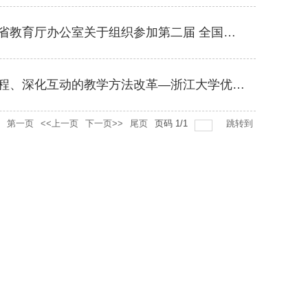
浙江大学教师教学发展中心转发关于“浙江省教育厅办公室关于组织参加第二届 全国高校微课教学比赛的通知”
浙江大学教师教学发展中心关于“《强化过程、深化互动的教学方法改革―浙江大学优秀案例》首发式”的通知
第一页
<<上一页
下一页>>
尾页
页码
1
/
1
跳转到