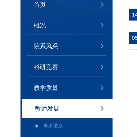
首页
1
概况
0
院系风采
科研竞赛
教学质量
教师发展
学术讲座