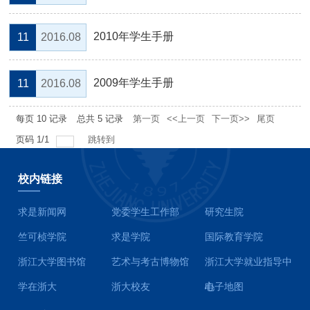
2010年学生手册
11
2016.08
2009年学生手册
11
2016.08
每页
10
记录
总共
5
记录
第一页
<<上一页
下一页>>
尾页
页码
1
/
1
跳转到
校内链接
求是新闻网
党委学生工作部
研究生院
竺可桢学院
求是学院
国际教育学院
浙江大学图书馆
艺术与考古博物馆
浙江大学就业指导中
学在浙大
浙大校友
心
电子地图