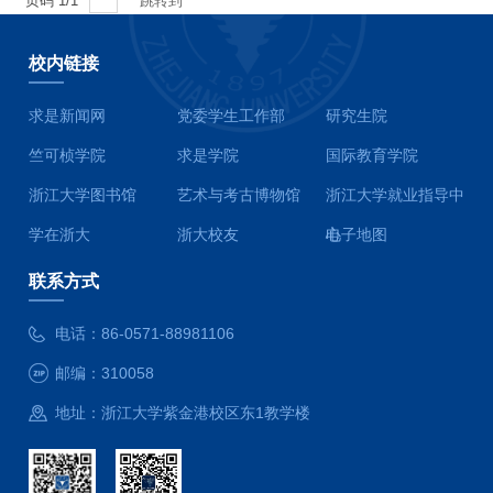
页码
1
/
1
跳转到
校内链接
求是新闻网
党委学生工作部
研究生院
竺可桢学院
求是学院
国际教育学院
浙江大学图书馆
艺术与考古博物馆
浙江大学就业指导中
学在浙大
浙大校友
心
电子地图
联系方式
电话：
86-0571-88981106
邮编：
310058
地址：
浙江大学紫金港校区东1教学楼