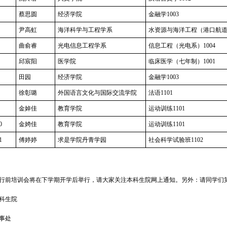
蔡思圆
经济学院
金融学1003
尹高虹
海洋科学与工程学系
水资源与海洋工程（港口航道）
曲俞睿
光电信息工程学系
信息工程（光电系）1004
邱宸阳
医学院
临床医学（七年制）1001
田园
经济学院
金融学1003
徐彰璐
外国语言文化与国际交流学院
法语1101
金婥佳
教育学院
运动训练1101
0
金婍佳
教育学院
运动训练1101
1
傅婷婷
求是学院丹青学园
社会科学试验班1102
前培训会将在下学期开学后举行，请大家关注本科生院网上通知。另外：请同学们
科生院
事处