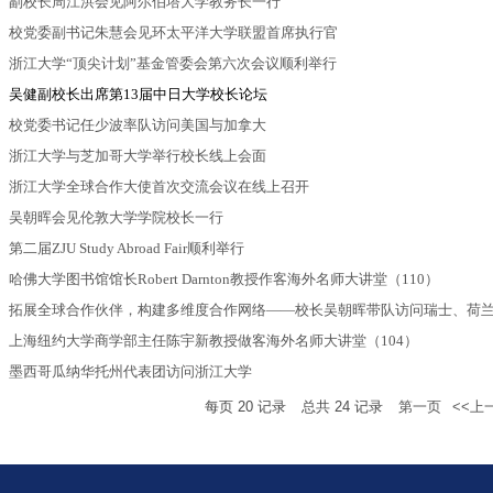
副校长周江洪会见阿尔伯塔大学教务长一行
校党委副书记朱慧会见环太平洋大学联盟首席执行官
浙江大学“顶尖计划”基金管委会第六次会议顺利举行
吴健副校长出席第13届中日大学校长论坛
校党委书记任少波率队访问美国与加拿大
浙江大学与芝加哥大学举行校长线上会面
浙江大学全球合作大使首次交流会议在线上召开
吴朝晖会见伦敦大学学院校长一行
第二届ZJU Study Abroad Fair顺利举行
哈佛大学图书馆馆长Robert Darnton教授作客海外名师大讲堂（110）
拓展全球合作伙伴，构建多维度合作网络——校长吴朝晖带队访问瑞士、荷
上海纽约大学商学部主任陈宇新教授做客海外名师大讲堂（104）
墨西哥瓜纳华托州代表团访问浙江大学
每页
20
记录
总共
24
记录
第一页
<<上