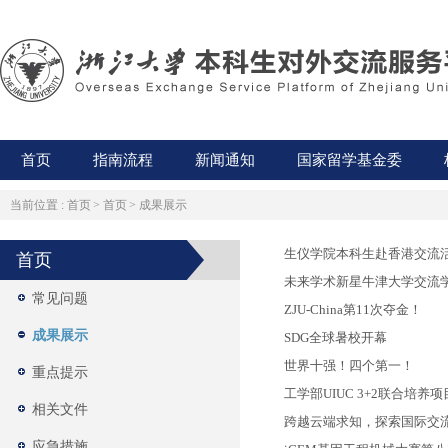
首页
指南流程
新闻通知
国家留学基金委
当前位置 :
首页
>
首页
>
成果展示
生仪学院本科生赴香港交流
首页
未来学术新星牛津大学交流
常见问题
ZJU-China第11次夺金！
成果展示
SDG全球暑校开幕
世界十强！四个第一！
重点提示
工学部UIUC 3+2联合培养
相关文件
跨越云端求知，探索国际交
应急措施