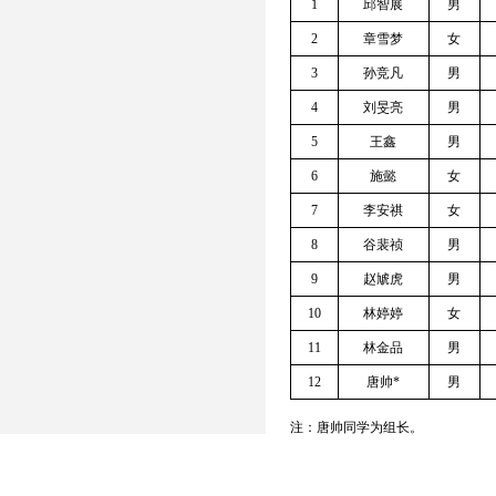
1
邱智展
男
2
章雪梦
女
3
孙竞凡
男
4
刘旻亮
男
5
王鑫
男
6
施懿
女
7
李安祺
女
8
谷裴祯
男
9
赵虓虎
男
10
林婷婷
女
11
林金品
男
12
唐帅*
男
注：唐帅同学为组长。