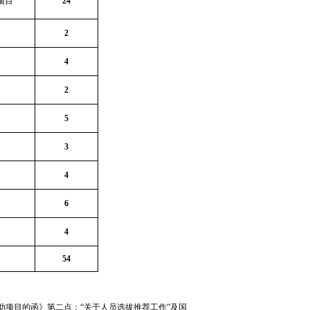
项目
24
2
4
2
5
3
4
6
4
54
助项目的函》第二点：“关于人员选拔推荐工作”及国