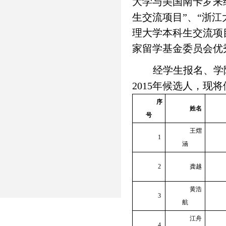
大学与美国南卡罗来
生交流项目”、“浙
理大学本科生交流项目
家留学基金委员会优
经学生报名、学
2015年候选人，现
序
姓名
号
王熠
1
涵
2
龚越
黄浩
3
航
江舟
4