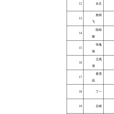
12
丛文
敖雨
13
飞
陆裕
14
婕
张逸
15
涵
王禹
16
潼
黄雪
17
晶
18
丁一
19
吕晴