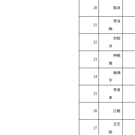
20
陈卓
李沫
21
陶
刘程
22
洋
种晓
23
雅
杨瀚
24
宇
李泉
25
来
26
江毅
王艺
27
皓