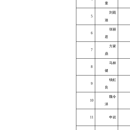
童
刘菀
5
迪
张丽
6
君
方家
7
鼎
马林
8
健
钱虹
9
良
魏令
10
泽
11
申岩