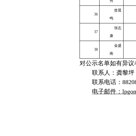
秀
曾晨
36
鸣
张志
37
康
金盛
38
南
对公示名单如有异议者
联系人：龚黎坪
联系电话：88208
电子邮件：lpgong@