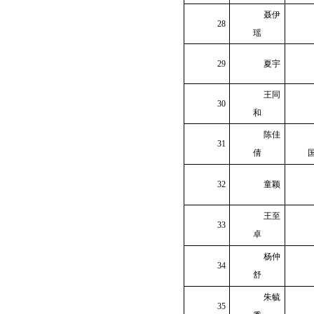
聂伊
28
瑶
29
夏宇
王同
30
和
陈佳
31
倩
32
童颖
王至
33
卓
杨仲
34
舒
朱毓
35