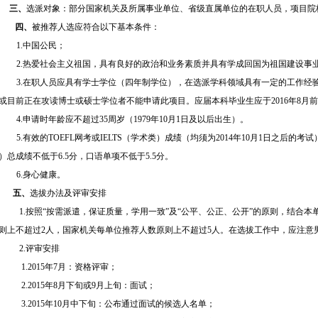
三、
选派对象：部分国家机关及所属事业单位、省级直属单位的在职人员，项目院
四、
被推荐人选应符合以下基本条件：
1.中国公民；
2.热爱社会主义祖国，具有良好的政治和业务素质并具有学成回国为祖国建设事
3.在职人员应具有学士学位（四年制学位），在选派学科领域具有一定的工作经
或目前正在攻读博士或硕士学位者不能申请此项目。应届本科毕业生应于2016年8月
4.申请时年龄应不超过35周岁（1979年10月1日及以后出生）。
5.有效的TOEFL网考或IELTS（学术类）成绩（均须为2014年10月1日之后的考试
）总成绩不低于6.5分，口语单项不低于5.5分。
6.身心健康。
五、
选拔办法及评审安排
1.按照“按需派遣，保证质量，学用一致”及“公平、公正、公开”的原则，结合
则上不超过2人，国家机关每单位推荐人数原则上不超过5人。在选拔工作中，应注意
2.评审安排
1.2015年7月：资格评审；
2.2015年8月下旬或9月上旬：面试；
3.2015年10月中下旬：公布通过面试的候选人名单；