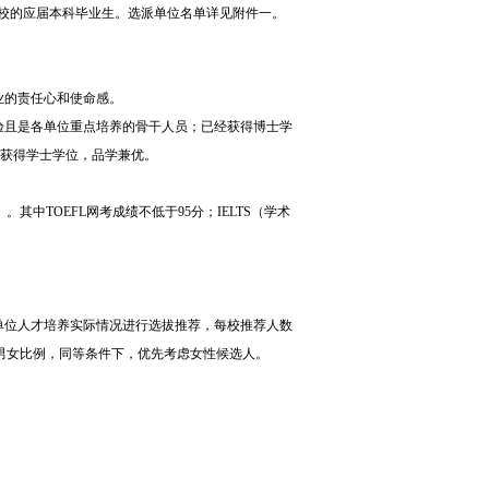
校的应届本科毕业生。选派单位名单详见附件一。
业的责任心和使命感。
验且是各单位重点培养的骨干人员；已经获得博士学
前获得学士学位，品学兼优。
）。其中TOEFL网考成绩不低于95分；IELTS（学术
本单位人才培养实际情况进行选拔推荐，每校推荐人数
男女比例，同等条件下，优先考虑女性候选人。