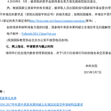
4.2016年8、9月：被录取的奖学金获得者在美方落实接收院校后派出。
六、
根据国家公派留学的有关规定，被录取人员出国前须与国家留学基金委办理
守本项目的要求及《资助出国留学协议书》的相关规定，按期回国服务。本项目不受理“
J-1签证的美方规定请到
http://jlvisa.state.gov/basics/common-questions/
查询）。
如有填表和材料准备方面的问题，请参阅中美富布莱特硕士生项目常见问题解答
电子邮件：
Fulbright.MA.China@iie.org
(美国国际教育协会北京办公室不接受电话咨询)
七、网上报名、申请要求与截止时间
请同学们先在现代教务管理系统报名，并于5月25日前将打印好的报名表交至紫金港
本科生院
2015年5月7日
件：
选派单位名单
2016-2017
学年度中美富布莱特硕士生项目应提交申请材料及要求