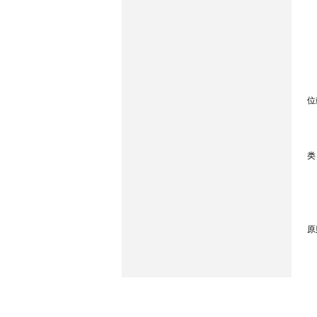
位
类
原