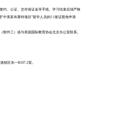
签约、公证、交存保证金等手续。学习结束后须严格
中美富布莱特项目”留学人员的J-1签证豁免申请
（附件三）或与美国国际教育协会北京办公室联系。
校区东一B107-2室。