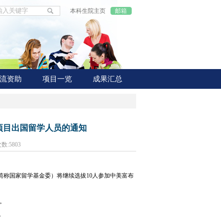
本科生院主页
邮箱
流资助
项目一览
成果汇总
生项目出国留学人员的通知
次数:
5803
简称国家留学基金委）将继续选拔10人参加中美富布
定。
。