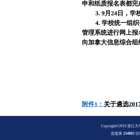
申和纸质报名表都完
3.
9
月24日，
4.
学校
统一组织
管理系统进行网上报名（h
向加拿大信息综合组
附件1：
关于遴选20
Copyright©2016 浙江大
您是第
2
3
4
8
0
2
位