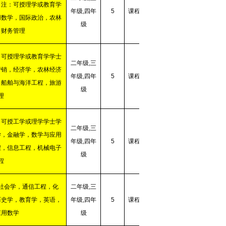
（注：可授理学或教育学
年级
,
四年
5
课程学习
用数学，国际政治，农林
级
，财务管理
：可授理学或教育学学士
二年级
,
三
营销，经济学，农林经济
年级
,
四年
5
课程学习
，船舶与海洋工程，旅游
级
理
：可授工学或理学学士学
二年级
,
三
学，金融学，数学与应用
年级
,
四年
5
课程学习
程，信息工程，机械电子
级
程
社会学，通信工程，化
二年级
,
三
历史学，教育学，英语，
年级
,
四年
5
课程学习
应用数学
级