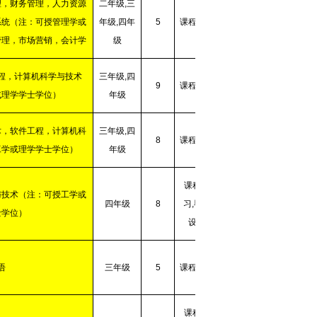
理，财务管理，人力资源
二年级
,
三
系统（注：可授管理学或
年级
,
四年
5
课程学习
管理，市场营销，会计学
级
程，计算机科学与技术
三年级
,
四
9
课程学习
或理学学士学位）
年级
术，软件工程，计算机科
三年级
,
四
8
课程学习
工学或理学学士学位）
年级
课程学
与技术（注：可授工学或
四年级
8
习
,
毕业
士学位）
设计
语
三年级
5
课程学习
课程学