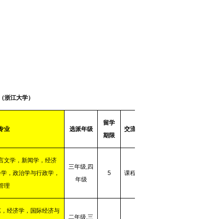
（浙江大学）
留学
专业
选派年级
交流形式
期限
言文学，新闻学，经济
三年级
,
四
会学，政治学与行政学，
5
课程学习
年级
管理
艺，经济学，国际经济与
二年级
,
三