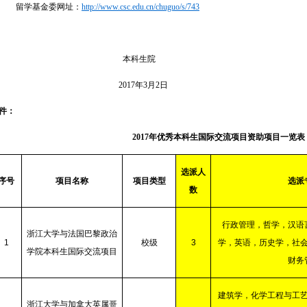
留学基金委网址：
http://www.csc.edu.cn/chuguo/s/743
本科生院
2017
年3月2日
件：
2017
年优秀本科生国际交流项目资助项目一览表
选派人
序号
项目名称
项目类型
选派
数
行政管理，哲学，汉语
浙江大学与法国巴黎政治
1
校级
3
学，英语，历史学，社
学院本科生国际交流项目
财务
建筑学，化学工程与工
浙江大学与加拿大英属哥