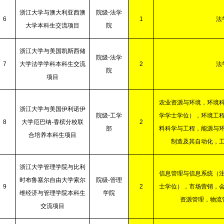
浙江大学与澳大利亚西澳
院级
-
法学
6
1
法
大学本科生交流项目
院
浙江大学与美国凯斯西储
院级
-
法学
7
大学法学学科本科生交流
2
法
院
项目
农业资源与环境，环境
浙江大学与美国伊利诺伊
院级
-
工学
学学士学位），环境工
8
大学厄巴纳
-
香槟分校联
2
部
料科学与工程，能源与
合培养本科生项目
制造及其自动化，
浙江大学管理学院与比利
信息管理与信息系统（
时布鲁塞尔自由大学索尔
院级
-
管理
9
2
士学位），市场营销，
维经济与管理学院本科生
学院
资源管理，物流
交流项目