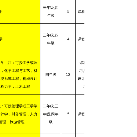
三年级
,
四
学
5
课程学习
年级
三年级
,
四
学
4
课程学习
年级
科学（注：可授工学或理
课程学
程，化学工程与工艺，材
习
,
毕业
四年级
12
环境系统工程，机械设计
设计，实
工程力学，土木工程
习
注：可授管理学或工学学
二年级
,
三
会计学，财务管理，人力
年级
,
四年
5
课程学习
管理，旅游管理
级