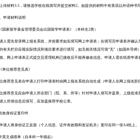
上传材料3-5，请推选学校在线填写并提交材料2。如提供的材料中有英语以外语种书
、申请材料说明
《国家留学基金管理委员会出国留学申请表》（本科生
2
类）
请人需先登录网上报名系统，并按要求如实填写网上申请表；在填写完申请表并确认
的有关栏目应视实际情况和项目要求进行填写，如无相关情况可填
“
无
”
（如国外导师
致。网上申请表正式提交且受理机构已接收后不能再修改信息。申请人需在纸质申请
.《单位推荐意见表》
位推荐意见表在申请人打印申请表时由网上报名系统自动生成（申请人在网上报名阶
位推荐意见应由申请人所在部门（院、系、所等）针对申请人填写并盖章。上级批准
请人所填信息后填写，应加盖推荐学校公章。
.有效身份证复印件
申请人将身份证正反面（个人信息、证件有效期和发证机关）复印在同一张A4纸上。
.中英文成绩单（自本科一年级起）