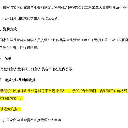
．撰写与实习研究课题相关的论文，将有机会以报告会形式向加拿大高校师生及行业
．与来自其他国家的学生开展交流活动。
、资助方式
家留学基金将向留学人员提供3个月的奖学金生活费（1800加元/月）和一次往返国际旅
学生管理费、医疗保险费。
四、名额
校推荐人数不限，推荐人员名单须在校内公示。
五、选拔办法及时间安排
请同学们先在本科生信息服务平台进行报名，并于2019年9月9日（含9月9日）前将
本科生院窗口。
请注意几点：
一）国家留学基金委不直接受理个人申请