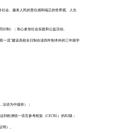
务社会、服务人民的责任感和端正的世界观、人生
（四分制）；热心参加社会实践和公益活动。
双一流
”
建设高校全日制在读四年制本科的三年级学
，法语为中级班）；
达到欧洲统一语言参考框架（CECRL）的B2级；
证明）。