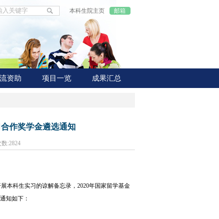
本科生院主页
邮箱
流资助
项目一览
成果汇总
实习合作奖学金遴选通知
次数:
2824
展本科生实习的谅解备忘录，2020年国家留学基金
宜通知如下：