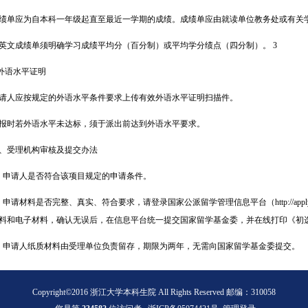
绩单应为自本科一年级起直至最近一学期的成绩。成绩单应由就读单位教务处或有关
英文成绩单须明确学习成绩平均分（百分制）或平均学分绩点（四分制）。 3
.外语水平证明
请人应按规定的外语水平条件要求上传有效外语水平证明扫描件。
报时若外语水平未达标，须于派出前达到外语水平要求。
、受理机构审核及提交办法
．申请人是否符合该项目规定的申请条件。
．申请材料是否完整、真实、符合要求，请登录国家公派留学管理信息平台（http://apply
料和电子材料，确认无误后，在信息平台统一提交国家留学基金委，并在线打印《初
．申请人纸质材料由受理单位负责留存，期限为两年，无需向国家留学基金委提交。
Copyright©2016 浙江大学本科生院 All Rights Reserved 邮编：310058