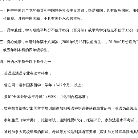
一）拥护中国共产党的领导和中国特色社会主义道路，热爱祖国，具有服务国家、服
、价值观。具有中国国籍，不具有国外永久居留权。
二）品学兼优，学习成绩平均分不低于85分（百分制）或平均学分绩点不低于3.5分
三）身心健康，申请时年满十八周岁（2001年9月18日以前出生），2019年9月份后为
“
，或五年制本科的四年级学生。
四）外语水平符合以下条件之一：
．英语或法语专业在读本科生；
．曾在同一语种国家留学一学年（8-12个月）以上；
．参加
“
全国外语水平考试
”
（WSK）并达到合格标准；
．曾在教育部指定出国留学培训部参加相关语种培训并获得结业证书（英语为高级班
．参加雅思（学术类）、托福考试，达到雅思6.5分，托福95分。参加法语水平考试，
．通过加拿大高校组织的面试、考试等方式达到其语言要求（应由加方导师单独出具