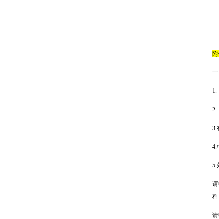
附
一
1
2
3
4
5
请
料
请