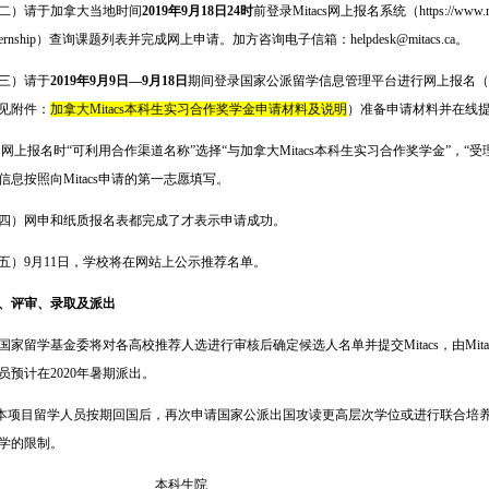
二）请于加拿大当地时间
2019年9月18日24时
前登录Mitacs网上报名系统（https://www.mitacs.ca
nternship）查询课题列表并完成网上申请。加方咨询电子信箱：helpdesk@mitacs.ca。
三）请于
2019年9月9日
—
9月18日
期间登录国家公派留学信息管理平台进行网上报名（http://
见附件：
加拿大Mitacs本科生实习合作奖学金申请材料及说明
）准备申请材料并在线
网上报名时
“
可利用合作渠道名称
”
选择
“
与加拿大Mitacs本科生实习合作奖学金
”
，
“
受
信息按照向Mitacs申请的第一志愿填写。
四）网申和纸质报名表都完成了才表示申请成功。
五）9月11日，学校将在网站上公示推荐名单。
、评审、录取及派出
家留学基金委将对各高校推荐人选进行审核后确定候选人名单并提交Mitacs，由Mit
员预计在2020年暑期派出。
项目留学人员按期回国后，再次申请国家公派出国攻读更高层次学位或进行联合培养
学的限制。
本科生院