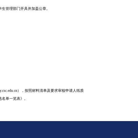
学生管理部门开具并加盖公章。
.csc.edu.cn），按照材料清单及要求审核申请人纸质
选名单一览表》。