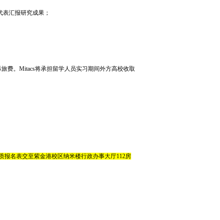
代表汇报研究成果；
费。Mitacs将承担留学人员实习期间外方高校收取
纸质报名表交至紫金港校区纳米楼行政办事大厅112房