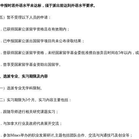
报时若外语水平未达标，须于派出前达到外语水平要求。
五）暂不受理以下人员的申请：
．已获得国家公派留学资格且在有效期内；
．已申报国家公派出国留学项目尚未公布录取结果；
．曾获得国家公派留学资格，未经国家留学基金委批准擅自放弃且时间在5年以内，或
．曾享受国家留学基金资助出国留学。
、选派专业、实习期限及内容
一）选派专业无学科限制。
二）实习期限为3个月。实习内容主要包括：
．跟随导师进行相关研究课题实习；
．与加拿大行业及政府代表展开交流；
．参加Mitacs举办的职业发展研讨,主题包括团队合作、交流与沟通技巧及创业等；