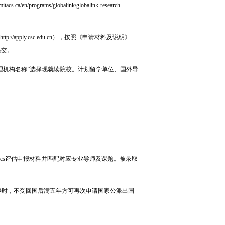
/en/programs/globalink/globalink-research-
apply.csc.edu.cn），按照《申请材料及说明》
提交。
理机构名称
”
选择现就读院校。计划留学单位、国外导
acs评估申报材料并匹配对应专业导师及课题。被录取
时，不受回国后满五年方可再次申请国家公派出国