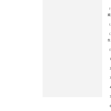
（
观
（
（
生
（
1
2
3
4
5
6