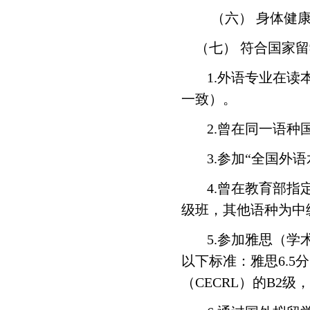
（六） 身体健
（七） 符合国家
1.
外语专业在读
一致）。
2.
曾在同一语种
3.
参加
“
全国外语
4.
曾在教育部指
级班，其他语种为中
5.
参加雅思（学
以下标准：雅思
6.5
分
（
CECRL
）的
B2
级，