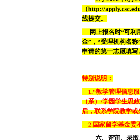
（
http://apply.csc.ed
线提交。
网上报名时“可利用
金”，“受理机构名
申请的第一志愿填写
特别说明：
1.
“
教学管理信息服
（系）/学园学生思
后，联系学院教学或
2.国家留学基金委
六、评审、录取