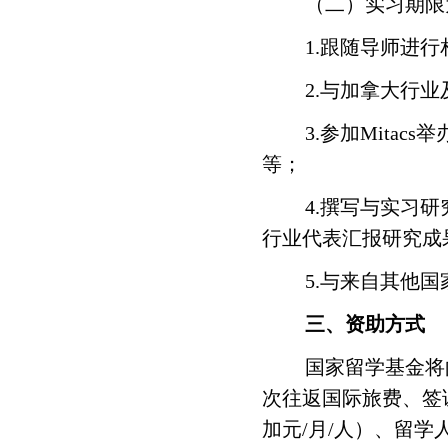
（二）实习期限
1.
跟随导师进行
2.
与加拿大行业
3.
参加
Mitacs
举
等；
4
.撰写与实习
行业代表汇报研究成
5
.与来自其他
三、资助方式
国家留学基金将
次往返国际旅费、签
加元
/
月
/
人）、留学