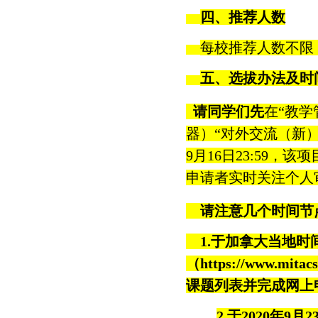
四、推荐人数
每校推荐人数不限
五、选拔办法及时
请同学们先
在
“
教学
器）
“
对外交流（新
9
月
16
日
23:59
，该项
申请者实时关注个人
请注意几个时间节
1.
于加拿大当地时
（
https://www.mitacs
课题列表并完成网上
2.
于
2020
年
9
月
2