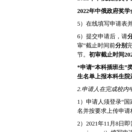
2022年中俄政府奖学金
5
）在线填写申请表
6
）提交申请后，请
审
”
截止时间前
分别
节。
初审截止时间
20
*
申请
“
本科插班生
”
生名单上报本科生院
2.
申请人在完成校内
1
）申请人须登录
“
国
名并按要求上传申请
2
）
2021
年
11
月
8
日即