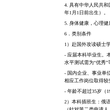
4.
具有中华人民共和
年
1
月
1
日前出生）。
5.
身体健康，心理健
6
．类别条件
1
）赴国外攻读硕士
-
应届本科毕业生。
水平测试需为
“
优秀
”
-
国内企业、事业单
相应工作岗位取得较
-
年龄不超过
35
岁（
1
2
）本科插班生：俄
（针对第二类申请人