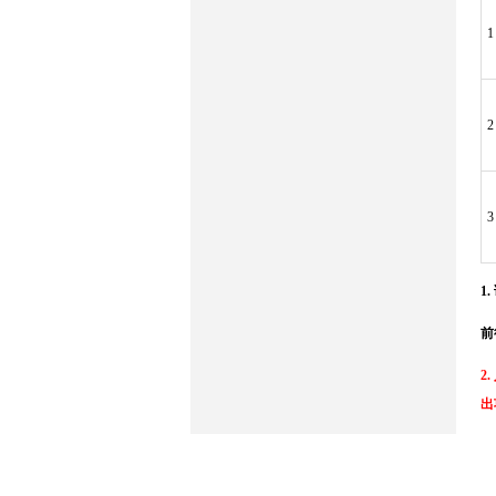
1
2
3
1
前
2
出