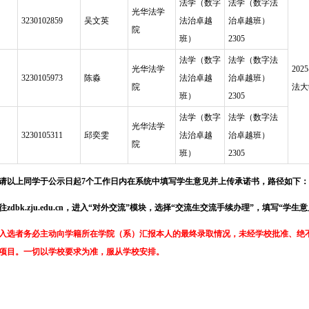
法学（数字
法学（数字法
光华法学
3230102859
吴文英
法治卓越
治卓越班）
院
班）
2305
法学（数字
法学（数字法
光华法学
20
3230105973
陈淼
法治卓越
治卓越班）
院
法大
班）
2305
法学（数字
法学（数字法
光华法学
3230105311
邱奕雯
法治卓越
治卓越班）
院
班）
2305
. 请以上同学于公示日起7个工作日内在系统中填写学生意见并上传承诺书，路径如下：
往zdbk.zju.edu.cn，进入“对外交流”模块，选择“交流生交流手续办理”，填写“学
. 入选者务必主动向学籍所在学院（系）汇报本人的最终录取情况，未经学校批准、
项目。一切以学校要求为准，服从学校安排。